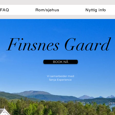
FAQ
Rom/sjøhus
Nyttig info
Finsnes Gaard
BOOK NÅ
​​​Vi samarbeider med:
Senja Experience